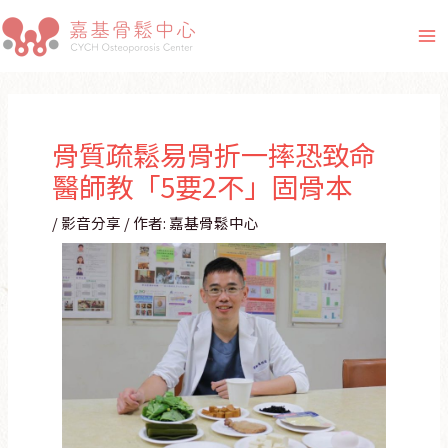
跳
Post
Ma
至
navigation
Me
主
要
內
骨質疏鬆易骨折一摔恐致命
容
醫師教「5要2不」固骨本
/
影音分享
/ 作者:
嘉基骨鬆中心