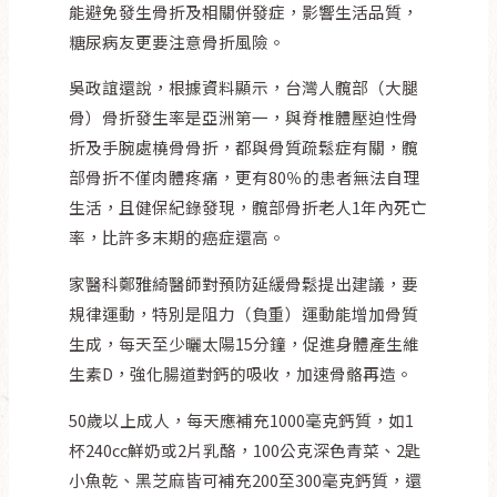
能避免發生骨折及相關併發症，影響生活品質，
糖尿病友更要注意骨折風險。
吳政誼還說，根據資料顯示，台灣人髖部（大腿
骨）骨折發生率是亞洲第一，與脊椎體壓迫性骨
折及手腕處橈骨骨折，都與骨質疏鬆症有關，髖
部骨折不僅肉體疼痛，更有80％的患者無法自理
生活，且健保紀錄發現，髖部骨折老人1年內死亡
率，比許多末期的癌症還高。
家醫科鄭雅綺醫師對預防延緩骨鬆提出建議，要
規律運動，特別是阻力（負重）運動能增加骨質
生成，每天至少曬太陽15分鐘，促進身體產生維
生素D，強化腸道對鈣的吸收，加速骨骼再造。
50歲以上成人，每天應補充1000毫克鈣質，如1
杯240cc鮮奶或2片乳酪，100公克深色青菜、2匙
小魚乾、黑芝麻皆可補充200至300毫克鈣質，還