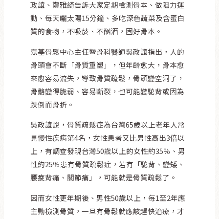
政誼、鄭雅綺告訴大家定期檢測骨本、做阻力運
動、每天曬太陽15分鐘、多吃深色蔬菜及含蛋白
質的食物，不吸菸、不酗酒，固好骨本。
嘉基骨鬆中心主任暨骨科醫師吳政誼指出，人的
骨頭會不斷「骨質重塑」，但年齡愈大，骨本愈
來愈容易流失，導致骨質疏鬆，骨頭變空洞了，
骨骼變得脆弱、容易斷裂，也可能變駝背或因為
跌倒而骨折。
吳政誼說，骨質疏鬆症為台灣65歲以上老年人常
見慢性疾病第4名，女性患者又比男性高出3倍以
上，有調查發現台灣50歲以上的女性約35％、男
性約25％患有骨質疏鬆症，若有「駝背、變矮、
腰痠背痛、關節痛」，可能就是骨質疏鬆了。
因而女性更年期後、男性50歲以上，每1至2年應
主動檢測骨質，一旦有骨鬆就應該趕快治療，才